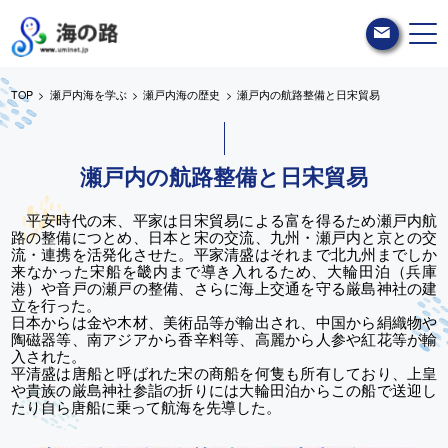
TOP
瀬戸内海を学ぶ
瀬戸内海の歴史
瀬戸内の航路整備と日宋貿易
瀬戸内の航路整備と日宋貿易
平安時代の末、平家は日宋貿易による富を得るため瀬戸内航
路の整備につとめ、日本と宋の交流、九州・瀬戸内と京との交
流・連携を活発化させた。平家清盛はそれまで北九州までしか
来なかった宋船を畿内まで導き入れるため、大輪田泊（兵庫
港）や音戸の瀬戸の整備、さらに海上交通を守る厳島神社の建
立を行った。
日本からは金や木材、美術品等が輸出され、中国から絹織物や
陶磁器等、南アジアから香辛料等、高麗から人参や紅花等が輸
入された。
平清盛は唐船と呼ばれた宋の商船を何隻も所有しており、上皇
や貴族の厳島神社参詣の折りには大輪田泊からこの船で送迎し
たり自ら唐船に乗って航海を先導した。